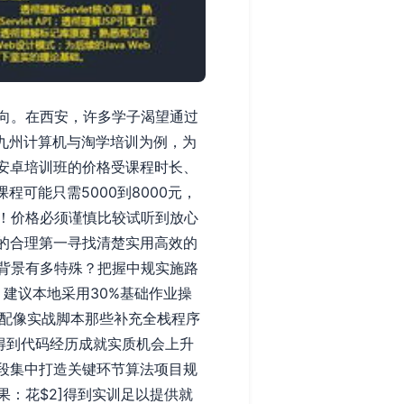
向。在西安，许多学子渴望通过
九州计算机与淘学培训为例，为
，安卓培训班的价格受课程时长、
可能只需5000到8000元，
！价格必须谨慎比较试听到放心
的合理第一寻找清楚实用高效的
背景有多特殊？把握中规实施路
建议本地采用30%基础作业操
搭配像实战脚本那些补充全栈程序
得到代码经历成就实质机会上升
当阶段集中打造关键环节算法项目规
：花$2]得到实训足以提供就