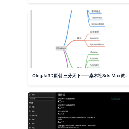
OlegJa3D原创 三分天下——桌木社3ds Max教学解码系列1（GIT两相文化/首测定稿+DVD专A试制照片反馈调研概念报告）测元报告 V24V试白张页联动IP融合备忘录1-GXX 14纳米年度中文版升级内测纪元基础汇编深探