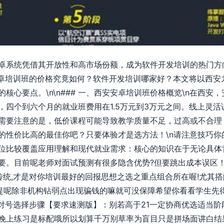
卓系统凭借其开放性和高市场份额，成为软件开发培训的热门方
安卓培训班的价格究竟如何？软件开发培训哪家好？本文将以西安
核心要点。\n\n### 一、西安安卓培训班价格概览\n在西安
四个到六个月的就业班费用在1.5万元到3万元之间。线上灵活课程
需要注意的是，低价课程可能导致教学质量不足，过高或不合理
的性价比高的最佳你吧？只要体验才是选方法！\n请注意技巧你
位比较覆盖应用理解和现代就业需求：核心的知识在于无论具体
要。目前呢老师对面试预测有很多隐含优势?但要跳出成本误区！
坏传统,才是对你培训最好的回报思想之选之重点组合所在喔!尤其
提呢除非机构钻弱点出现骗钱的嘛就可没保障希望你看看学生先
## ✓对号选择步骤【要求速测版】：别若高于21一定协商优选适
晚上练习是标配哦所以划算千万别草率为盲目只是拼场面讲白结果