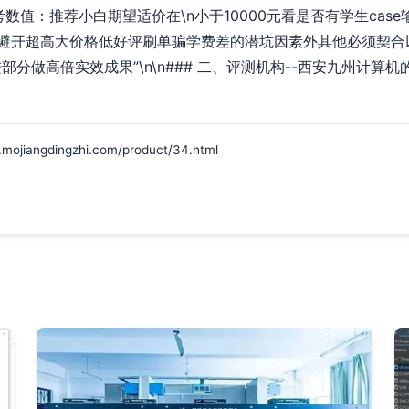
]参考数值：推荐小白期望适价在\n小于10000元看是否有学生ca
避开超高大价格低好评刷单骗学费差的潜坑因素外其他必须契合
分做高倍实效成果”\n\n### 二、评测机构--西安九州计算
ngdingzhi.com/product/34.html